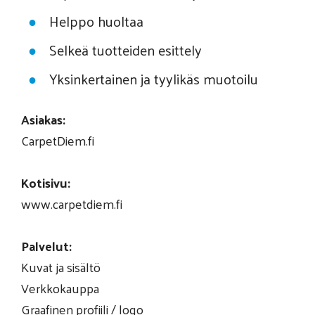
Helppo huoltaa
Selkeä tuotteiden esittely
Yksinkertainen ja tyylikäs muotoilu
Asiakas:
CarpetDiem.fi
Kotisivu:
www.carpetdiem.fi
Palvelut:
Kuvat ja sisältö
Verkkokauppa
Graafinen profiili / logo