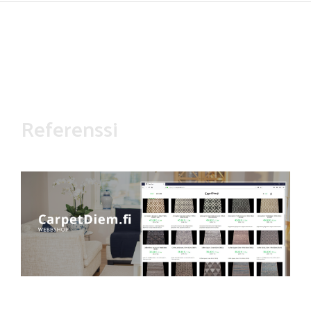
Hyppää
pääsisältöön
Referenssi