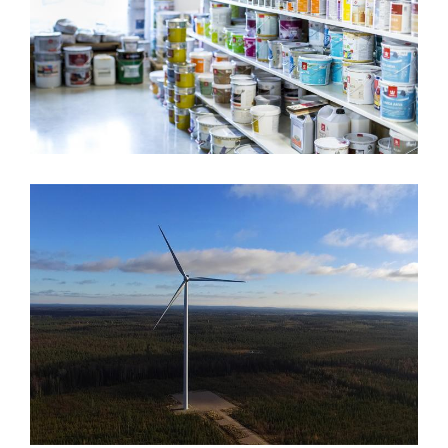
Värisilmä Närpes Golv
PAV