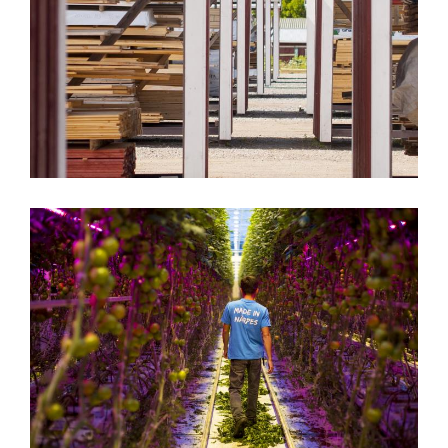
Granlidens Trä
Bigro