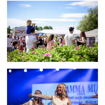
Tomatkarnevalen
Närpiön
koulumusiikkikerho