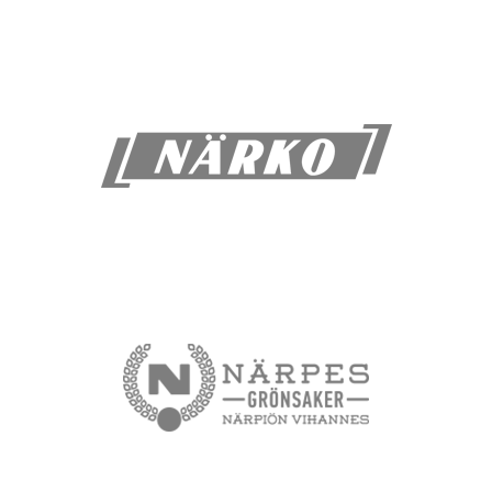
Närko
Närpes Grönsaker