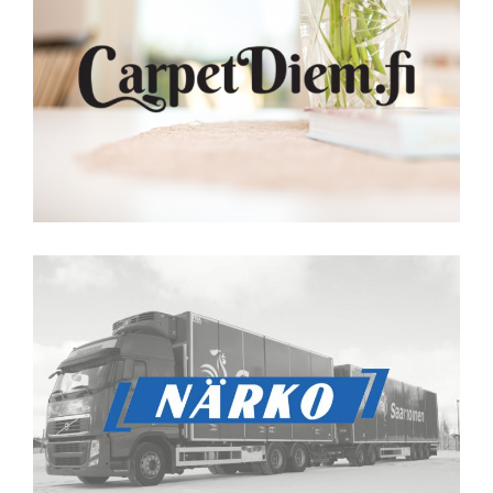
CarpetDiem.fi
Närko