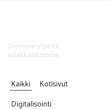
Hyppää
pääsisältöön
Olemme ylpeitä
asiakkaistamme
Kaikki
Kotisivut
Digitalisointi