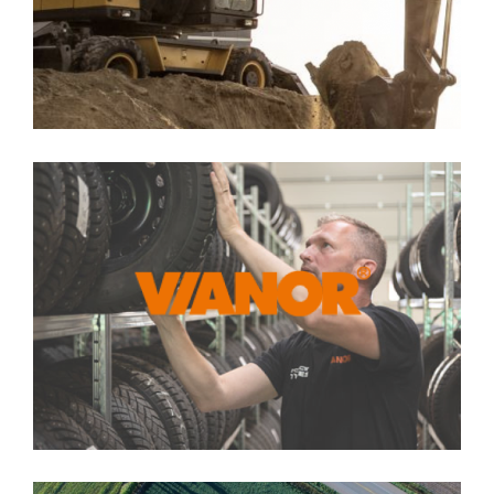
konfiguraattori
Vianor Åland