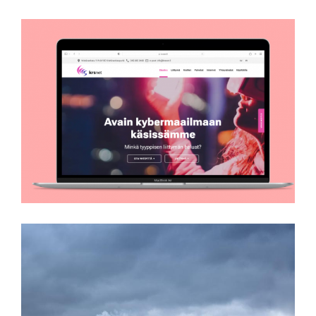
KrsNET
Närpiön Kaukolämpö