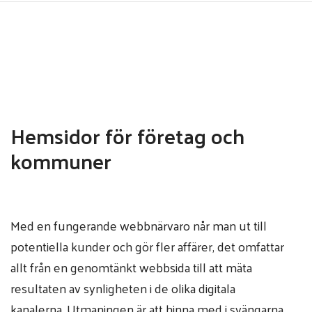
Hoppa
till
huvudinnehåll
Hemsidor för företag och
kommuner
Med en fungerande webbnärvaro når man ut till
potentiella kunder och gör fler affärer, det omfattar
allt från en genomtänkt webbsida till att mäta
resultaten av synligheten i de olika digitala
kanalerna. Utmaningen är att hinna med i svängarna,