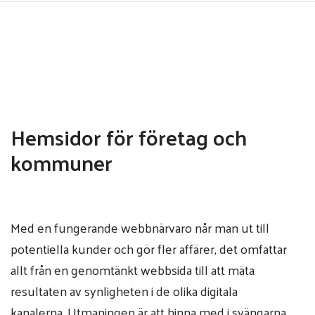
Hoppa
till
huvudinnehåll
Hemsidor för företag och
kommuner
Med en fungerande webbnärvaro når man ut till
potentiella kunder och gör fler affärer, det omfattar
allt från en genomtänkt webbsida till att mäta
resultaten av synligheten i de olika digitala
kanalerna. Utmaningen är att hinna med i svängarna,