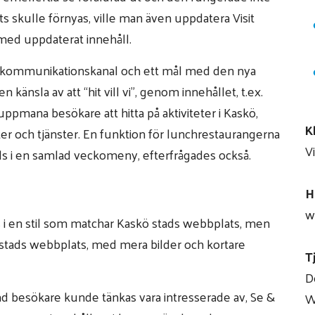
s skulle förnyas, ville man även uppdatera Visit
med uppdaterat innehåll.
 kommunikationskanal och ett mål med den nya
känsla av att “hit vill vi”, genom innehållet, t.ex.
uppmana besökare att hitta på aktiviteter i Kaskö,
K
er och tjänster. En funktion för lunchrestaurangerna
V
lls i en samlad veckomeny, efterfrågades också.
H
w
i en stil som matchar Kaskö stads webbplats, men
 stads webbplats, med mera bilder och kortare
T
D
ad besökare kunde tänkas vara intresserade av, Se &
W