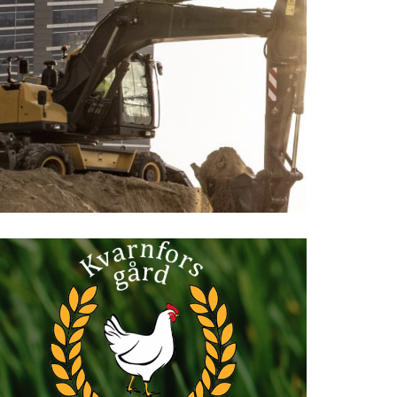
Lassas -
reservdelskonfigurator
Dahlblom - Kvarnfors
Gård