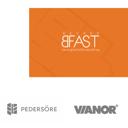
Bfast
Pedersöre
Vianor