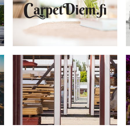
CarpetDiem.fi
Granlidens Trä