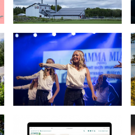
Närpes Skolmusikkår