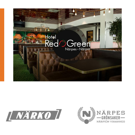
Hotel Red & Green
Närpes
Närko
Grönsaker