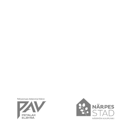
PAV
Närpes Stad