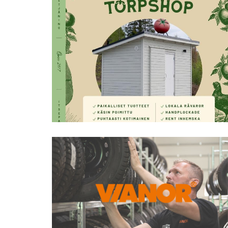
Torp Handelsträdgård
Vianor Åland