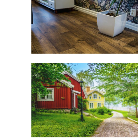
Golv1
Sofia Eks Hus- &
Trädgårdsservice