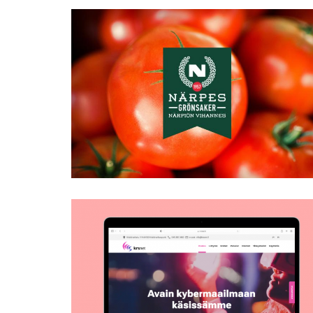
Närpes Grönsaker
KrsNET