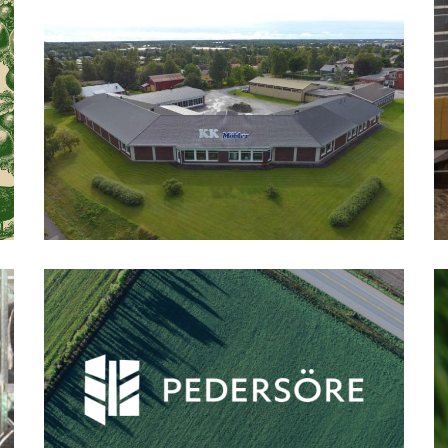
KK Möbler
Pedersöre kommun