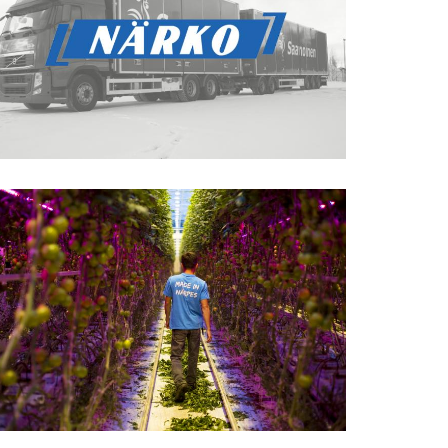
Närko
Bigro