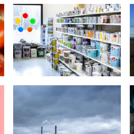
Värisilmä Närpes Golv
Närpes Fjärrvärme